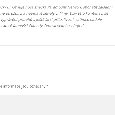
značky umožňuje nová značka Paramount Network obohatit základní
 vzrušující a napínavé seriály či filmy. Díky této kombinaci se
právění příběhů s ještě širší přitažlivostí, zatímco nadále
 které fanoušci Comedy Central velmi oceňují .“
é informace jsou označeny
*