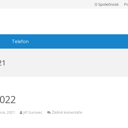
O Společnosti
P
e
Telefon
21
2022
nce, 2021
Jiří Surovec
Žádné komentáře