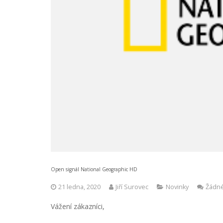
Open signál National Geographic HD
21 ledna, 2020
Jiří Surovec
Novinky
Žádn
Vážení zákazníci,