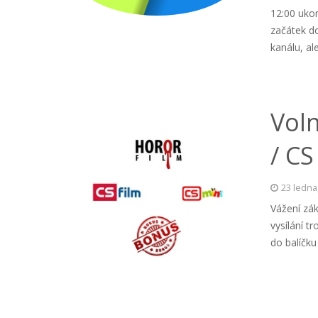
12:00 ukon
začátek d
kanálu, al
Voln
/ CS
23 ledna
Vážení zák
vysílání t
do balíčk