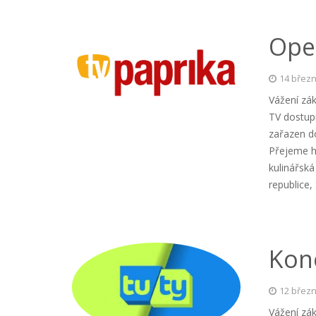
Ope
14 březn
Vážení zák
TV dostup
zařazen do
Přejeme h
kulinářská
republice
Kon
12 březn
Vážení zá