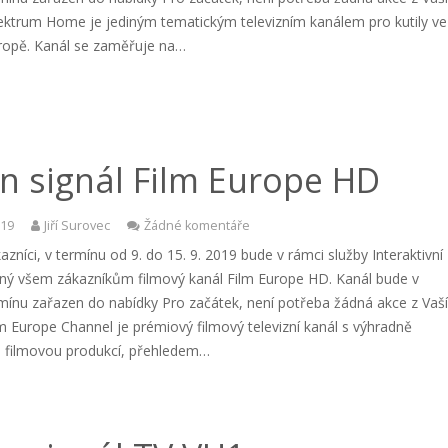
pektrum Home je jediným tematickým televizním kanálem pro kutily ve
vropě. Kanál se zaměřuje na…
n signál Film Europe HD
019
Jiří Surovec
Žádné komentáře
azníci, v termínu od 9. do 15. 9. 2019 bude v rámci služby Interaktivní
ný všem zákazníkům filmový kanál Film Europe HD. Kanál bude v
mínu zařazen do nabídky Pro začátek, není potřeba žádná akce z Vaš
lm Europe Channel je prémiový filmový televizní kanál s výhradně
 filmovou produkcí, přehledem…