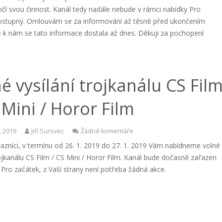
čí svou činnost. Kanál tedy nadále nebude v rámci nabídky Pro
ostupný. Omlouvám se za informování až těsně před ukončením
e k nám se tato informace dostala až dnes. Děkuji za pochopení
é vysílání trojkanálu CS Fil
 Mini / Horor Film
, 2019
Jiří Surovec
Žádné komentáře
azníci, v termínu od 26. 1. 2019 do 27. 1. 2019 Vám nabídneme volné
rojkanálu CS Film / CS Mini / Horor Film. Kanál bude dočasně zařazen
u Pro začátek, z Vaší strany není potřeba žádná akce.