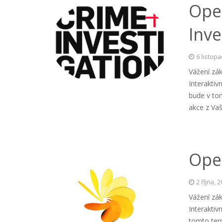
Ope
Inve
6 listop
Vážení zák
Interakti
bude v to
akce z Va
Ope
2 října, 
Vážení zák
Interakti
tomto ter