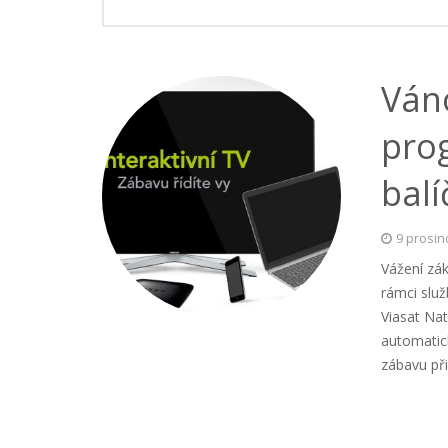
Váno
pro
balí
9 prosin
Vážení zá
rámci slu
Viasat Na
automatic
zábavu př