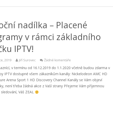
ční nadílka – Placené
gramy v rámci základního
čku IPTV!
ce, 2019
Jiří Surovec
Žádné komentáře
kaznící, v termínu od 16.12.2019 do 1.1.2020 včetně budou zdarma v
žby IPTV dostupné všem zákazníkům kanály: Nickelodeon AMC HD
ture Arena Sport 1 HD Discovery Channel Kanály se Vám objeví
ky, není třeba žádná akce z Vaší strany Přejeme Vám příjemnou
i sledování, Váš ZEAL