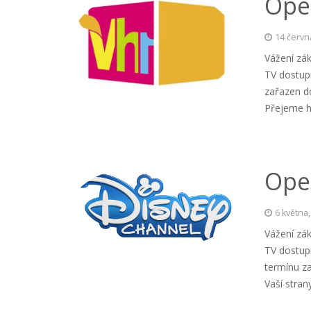
Ope
14 červn
Vážení zák
TV dostup
zařazen do
Přejeme h
Ope
6 května
Vážení zák
TV dostup
termínu z
Vaší stra