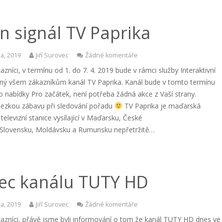
n signál TV Paprika
a, 2019
Jiří Surovec
Žádné komentáře
azníci, v termínu od 1. do 7. 4. 2019 bude v rámci služby Interaktivní
ný všem zákazníkům kanál TV Paprika. Kanál bude v tomto termínu
 nabídky Pro začátek, není potřeba žádná akce z Vaší strany.
ezkou zábavu při sledování pořadu
TV Paprika je maďarská
 televizní stanice vysílající v Maďarsku, České
, Slovensku, Moldávsku a Rumunsku nepřetržitě…
ec kanálu TUTY HD
a, 2019
Jiří Surovec
Žádné komentáře
kazníci, přávě jsme byli informování o tom že kanál TUTY HD dnes ve