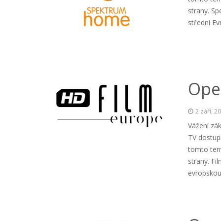
strany. S
střední E
Ope
2 září, 2
Vážení zák
TV dostup
tomto ter
strany. Fi
evropskou