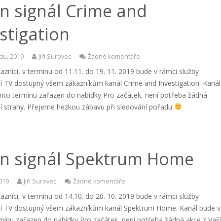
n signál Crime and
stigation
adu, 2019
Jiří Surovec
Žádné komentáře
azníci, v termínu od 11.11. do 19. 11. 2019 bude v rámci služby
vní TV dostupný všem zákazníkům kanál Crime and Investigation. Kanál
mto termínu zařazen do nabídky Pro začátek, není potřeba žádná
ší strany. Přejeme hezkou zábavu při sledování pořadu
n signál Spektrum Home
2019
Jiří Surovec
Žádné komentáře
azníci, v termínu od 14.10. do 20. 10. 2019 bude v rámci služby
vní TV dostupný všem zákazníkům kanál Spektrum Home. Kanál bude v
mínu zařazen do nabídky Pro začátek, není potřeba žádná akce z Vaš