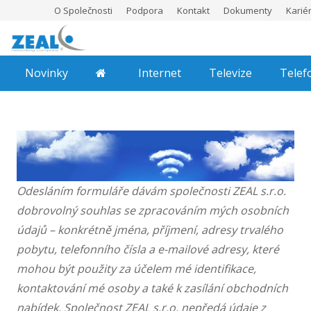
O Společnosti
Podpora
Kontakt
Dokumenty
Karié
Novinky
Internet
Televize
Telef
Odesláním formuláře dávám společnosti ZEAL s.r.o.
dobrovolný souhlas se zpracováním mých osobních
údajů – konkrétně jména, příjmení, adresy trvalého
pobytu, telefonního čísla a e-mailové adresy, které
mohou být použity za účelem mé identifikace,
kontaktování mé osoby a také k zasílání obchodních
nabídek. Společnost ZEAL s.r.o. nepředá údaje z