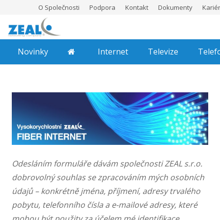
O Společnosti
Podpora
Kontakt
Dokumenty
Karié
Novinky
Internet
Televize
Telef
Odesláním formuláře dávám společnosti ZEAL s.r.o.
dobrovolný souhlas se zpracováním mých osobních
údajů – konkrétně jména, příjmení, adresy trvalého
pobytu, telefonního čísla a e-mailové adresy, které
mohou být použity za účelem mé identifikace,